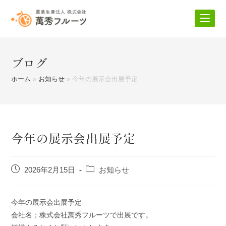
コ
ン
テ
ン
ツ
ブログ
へ
ホーム
»
お知らせ
»
今年の展示会出展予定
ス
キ
ッ
プ
今年の展示会出展予定
投
投
2026年2月15日
お知らせ
稿
稿
公
カ
開
テ
今年の展示会出展予定
日:
ゴ
会社名；株式会社萬秀フルーツで出展です。
リ