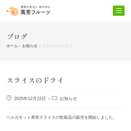
コ
ン
テ
ン
ツ
ブログ
へ
ホーム
»
お知らせ
»
スライスのドライ
ス
キ
ッ
プ
スライスのドライ
投
投
2025年12月22日
お知らせ
稿
稿
公
カ
開
テ
ベルガモット果実スライスの乾燥品の販売を開始しました。
日:
ゴ
リ